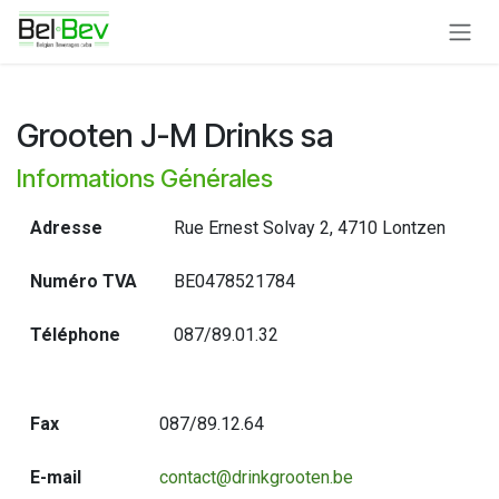
Se rendre au contenu
Grooten J-M Drinks sa
Informations Générales
Adresse
Rue Ernest Solvay 2, 4710 Lontzen
Numéro TVA
BE0478521784
Téléphone
087/89.01.32
Fax
087/89.12.64
E-mail
contact@drinkgrooten.be